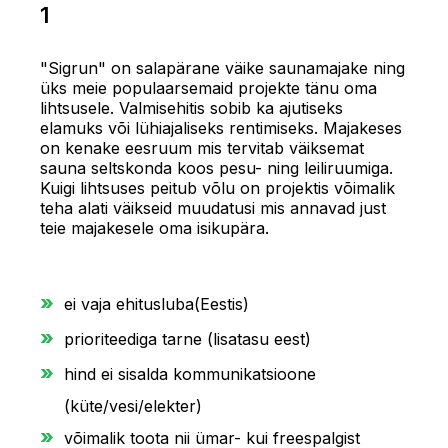
1
"Sigrun" on salapärane väike saunamajake ning
üks meie populaarsemaid projekte tänu oma
lihtsusele. Valmisehitis sobib ka ajutiseks
elamuks või lühiajaliseks rentimiseks. Majakeses
on kenake eesruum mis tervitab väiksemat
sauna seltskonda koos pesu- ning leiliruumiga.
Kuigi lihtsuses peitub võlu on projektis võimalik
teha alati väikseid muudatusi mis annavad just
teie majakesele oma isikupära.
ei vaja ehitusluba(Eestis)
prioriteediga tarne (lisatasu eest)
hind ei sisalda kommunikatsioone
(küte/vesi/elekter)
võimalik toota nii ümar- kui freespalgist