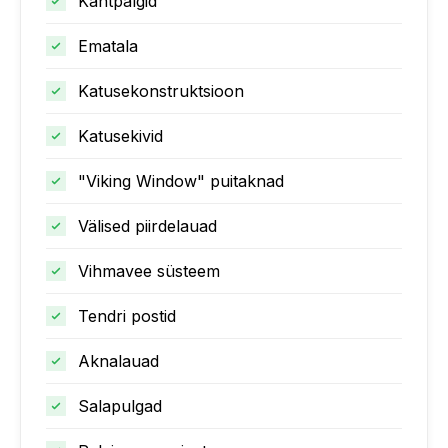
Kantpalgid
Ematala
Katusekonstruktsioon
Katusekivid
"Viking Window" puitaknad
Välised piirdelauad
Vihmavee süsteem
Tendri postid
Aknalauad
Salapulgad