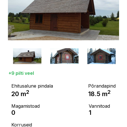
+9 pilti veel
Ehitusalune pindala
Põrandapind
2
2
20
m
18.5
m
Magamistoad
Vannitoad
0
1
Korruseid