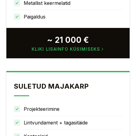
Metallist keermelatid
Paigaldus
~ 21 000 €
KLIKI LISAINFO KÜSIMISEKS
SULETUD MAJAKARP
Projekteerimine
Lintvundament + tagasitäide