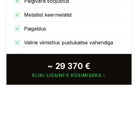
Palgivara soojustus
Metallist keermelatid
Paigaldus
Väline viimistlus puidukaitse vahendiga
~ 29 370 €
KLIKI LISAINFO KÜSIMISEKS