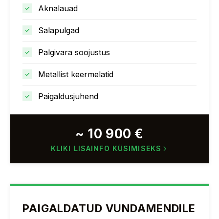
Aknalauad
Salapulgad
Palgivara soojustus
Metallist keermelatid
Paigaldusjuhend
~ 10 900 €
KLIKI LISAINFO KÜSIMISEKS
PAIGALDATUD VUNDAMENDILE