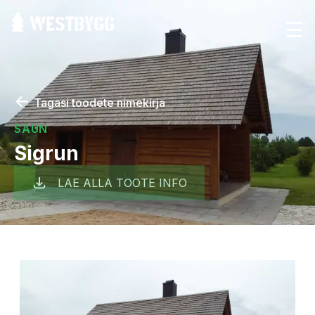
☰
←
Tagasi toodete nimekirja
SAUN
Sigrun
LAE ALLA TOOTE INFO