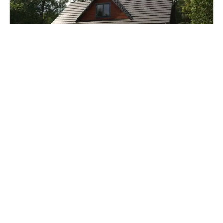
Angela
22 750 €
Alates
SAUN