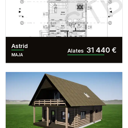
KÜMBLUSTÜNN
MÖÖBEL
KATUS
KIVIKATUS
Astrid
31 440 €
Alates
MULDKATUS
MAJA
2
SUURUS
M
-
HIND €