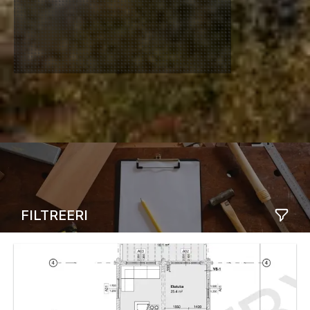
FILTREERI
EHITISE TÜÜP
MAJAD
SAUNAD