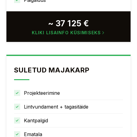
Paigaldus
~ 37 125 €
KLIKI LISAINFO KÜSIMISEKS
SULETUD MAJAKARP
Projekteerimine
Lintvundament + tagasitäide
Kantpalgid
Ematala