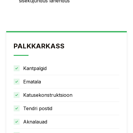
sisekujundus lahendus
PALKKARKASS
Kantpalgid
Ematala
Katusekonstruktsioon
Tendri postid
Aknalauad