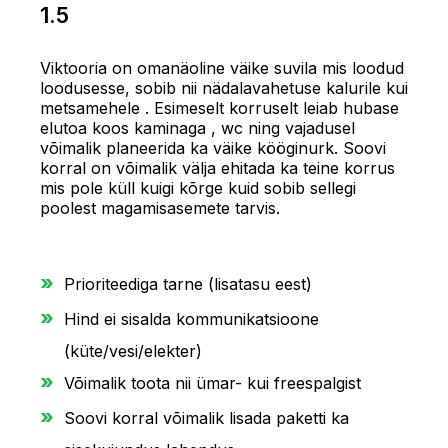
1.5
Viktooria on omanäoline väike suvila mis loodud
loodusesse, sobib nii nädalavahetuse kalurile kui
metsamehele . Esimeselt korruselt leiab hubase
elutoa koos kaminaga , wc ning vajadusel
võimalik planeerida ka väike kööginurk. Soovi
korral on võimalik välja ehitada ka teine korrus
mis pole küll kuigi kõrge kuid sobib sellegi
poolest magamisasemete tarvis.
Prioriteediga tarne (lisatasu eest)
Hind ei sisalda kommunikatsioone
(küte/vesi/elekter)
Võimalik toota nii ümar- kui freespalgist
Soovi korral võimalik lisada paketti ka