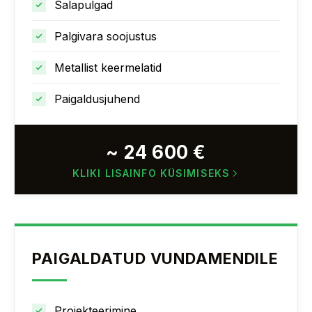
Salapulgad
Palgivara soojustus
Metallist keermelatid
Paigaldusjuhend
~ 24 600 €
KLIKI LISAINFO KÜSIMISEKS
PAIGALDATUD VUNDAMENDILE
Projekteerimine