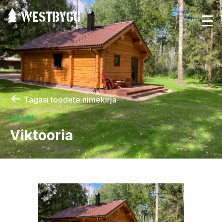
☰
←
Tagasi toodete nimekirja
SAUN
Viktooria