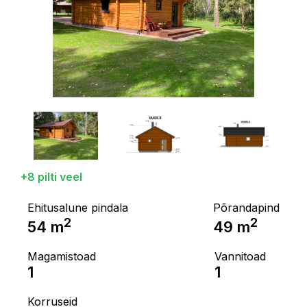
+8 pilti veel
Ehitusalune pindala
Põrandapind
2
2
54
m
49
m
Magamistoad
Vannitoad
1
1
Korruseid