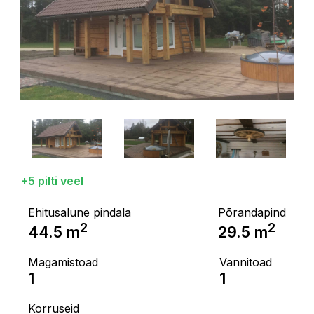
+5 pilti veel
Ehitusalune pindala
Põrandapind
2
2
44.5
m
29.5
m
Magamistoad
Vannitoad
1
1
Korruseid