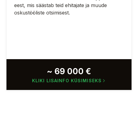
eest, mis säästab teid ehitajate ja muude
oskustööliste otsimisest
.
~ 69 000 €
KLIKI LISAINFO KÜSIMISEKS