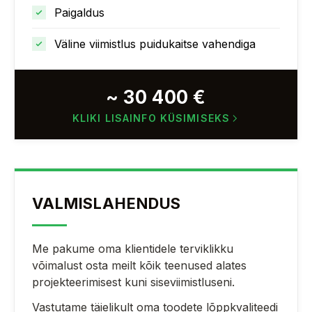
Paigaldus
Väline viimistlus puidukaitse vahendiga
~ 30 400 €
KLIKI LISAINFO KÜSIMISEKS
VALMISLAHENDUS
Me pakume oma klientidele terviklikku
võimalust osta meilt kõik teenused alates
projekteerimisest kuni siseviimistluseni
.
Vastutame täielikult oma toodete lõppkvaliteedi