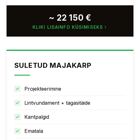
~ 22 150 €
KLIKI LISAINFO KÜSIMISEKS
SULETUD MAJAKARP
Projekteerimine
Lintvundament + tagasitäide
Kantpalgid
Ematala