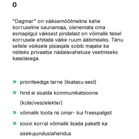
0
"Dagmar" on väiksemõõtmeline kahe
korruseline saunamaja, olenemata oma
esmapilgul väiksest pindalast on võimalik teisel
korrusele ehitada väike ruum ääbimiseks. Tänu
sellele vöiksele pisiasjale sobib majake ka
nöiteks privaatse nädalavahetuse veetmiseks
kaaslasega.
prioriteediga tarne (lisatasu eest)
hind ei sisalda kommunikatsioone
(küte/vesi/elekter)
võimalik toota nii ümar- kui freespalgist
soovi korral võimalik lisada paketti ka
sisekujunduslahendus