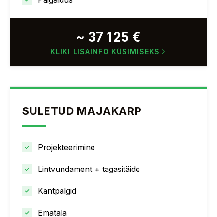
Paigaldus
~ 37 125 €
KLIKI LISAINFO KÜSIMISEKS
SULETUD MAJAKARP
Projekteerimine
Lintvundament + tagasitäide
Kantpalgid
Ematala