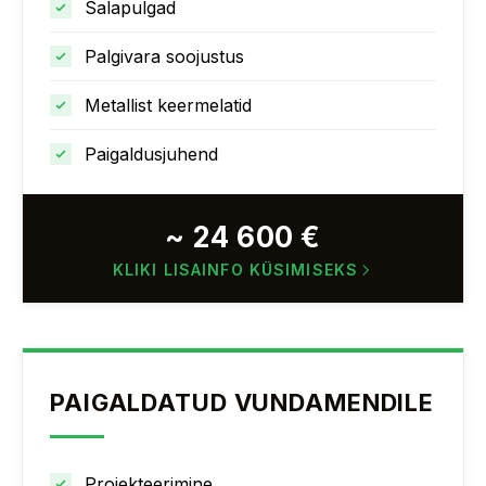
Salapulgad
Palgivara soojustus
Metallist keermelatid
Paigaldusjuhend
~ 24 600 €
KLIKI LISAINFO KÜSIMISEKS
PAIGALDATUD VUNDAMENDILE
Projekteerimine