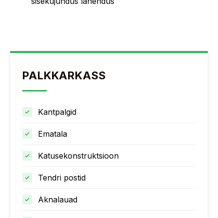
sisekujundus lahendus
PALKKARKASS
Kantpalgid
Ematala
Katusekonstruktsioon
Tendri postid
Aknalauad