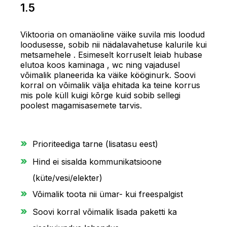
1.5
Viktooria on omanäoline väike suvila mis loodud
loodusesse, sobib nii nädalavahetuse kalurile kui
metsamehele . Esimeselt korruselt leiab hubase
elutoa koos kaminaga , wc ning vajadusel
võimalik planeerida ka väike kööginurk. Soovi
korral on võimalik välja ehitada ka teine korrus
mis pole küll kuigi kõrge kuid sobib sellegi
poolest magamisasemete tarvis.
Prioriteediga tarne (lisatasu eest)
Hind ei sisalda kommunikatsioone
(küte/vesi/elekter)
Võimalik toota nii ümar- kui freespalgist
Soovi korral võimalik lisada paketti ka