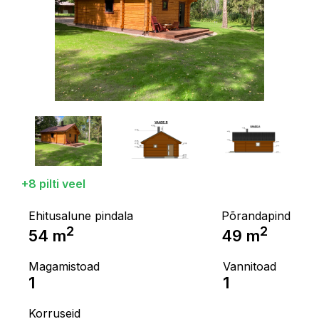
+8 pilti veel
Ehitusalune pindala
Põrandapind
2
2
54
m
49
m
Magamistoad
Vannitoad
1
1
Korruseid