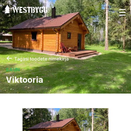
☰
←
Tagasi toodete nimekirja
SAUN
Viktooria