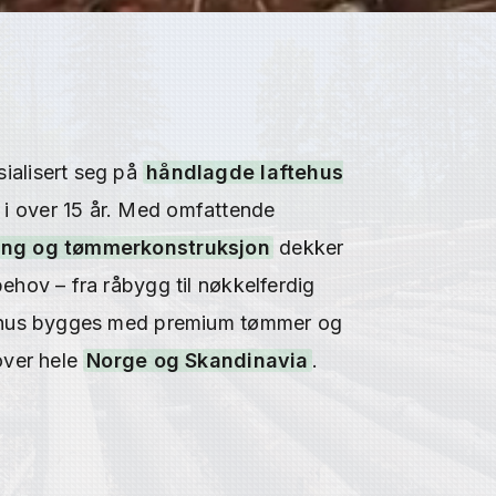
ialisert seg på
håndlagde laftehus
i over 15 år. Med omfattende
ting og tømmerkonstruksjon
dekker
behov – fra råbygg til nøkkelferdig
tehus bygges med premium tømmer og
 over hele
Norge og Skandinavia
.