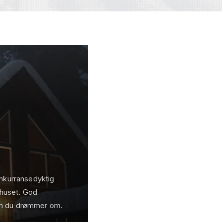
onkurransedyktig
tehuset. God
om du drømmer om.