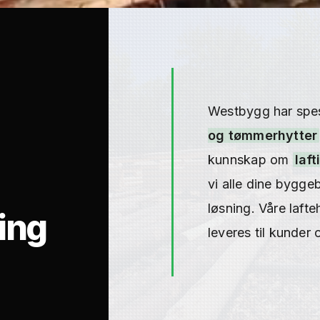
Westbygg har spes
og tømmerhytter
kunnskap om
laf
vi alle dine bygge
løsning. Våre laf
ing
leveres til kunder