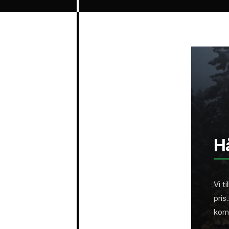
H
Vi t
pris
komm