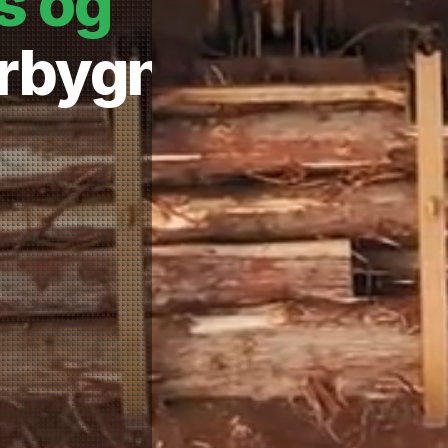
s og
rbygninger