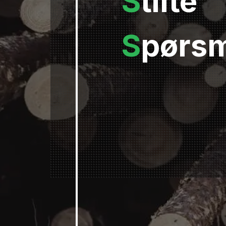
S
tilte
S
pørs