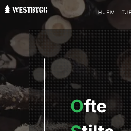
HJEM
TJ
O
fte