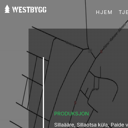
HJEM
TJ
PRODUKSJON
Sillaääre, Sillaotsa küla, Paide