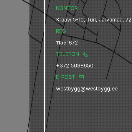
KONTOR
Kraavi 5-10, Türi, Järvamaa, 72
REG
11591872
TELEFON
+372 5098650
E-POST
westbygg@westbygg.ee