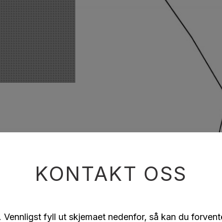
KONTAKT OSS
g. Vennligst fyll ut skjemaet nedenfor, så kan du forvent