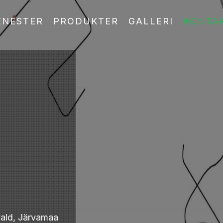
ENESTER
PRODUKTER
GALLERI
KONTA
 vald, Järvamaa